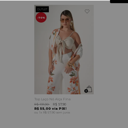
OUTLET
70%
Top Laço Nó Alça Fina
R$ 191,90
R$ 57,90
R$ 55,00
via PIX!
1x
R$ 57,90
sem juros