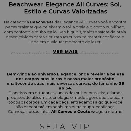
Beachwear Elegance All Curves: Sol, 
Estilo e Curvas Valorizadas
Na categoria 
Beachwear
 da Elegance All Curves você encontra 
peças praianas que celebram o sol, a praia e o corpo curvilíneo, 
com conforto e muito estilo. São biquínis, maiôs e saídas de praia 
desenvolvidos para valorizar suas curvas, te manter confiante e 
linda em qualquer momento de lazer.
VER MAIS
Características que definem nosso 
Beachwear
Modelos variados
: com bojo, sem bojo, tops de sustentação, 
Bem-vinda ao universo Elegance, onde revelar a beleza
amarrações ajustáveis, maiôs de frente única ou modelos com 
dos corpos brasileiros é nosso maior propósito,
recortes estratégicos.
enaltecendo suas mais diversas curvas, do tamanho
36
ao 54.
Tamanhos inclusivos (38 a 54)
: todas as peças pensadas para 
Pioneiros em estudar as curvas da mulher brasileira, criamos
produtos de altíssima tecnologia e modelagens que abraçam
abraçar o corpo real, oferecendo caimento que valoriza sem 
todos os corpos. Em cada peça, entregamos algo que você
apertar ou marcar de forma indesejada.
não encontrará em nenhuma outra roupa: confiança.
Conheça nossas linhas
All Curves e Couture
agora mesmo!
Tecidos adequados para praia
: material resistente à água, 
secagem rápida, UV-protection quando possível, cores que 
mantêm a intensidade após uso com sol, areia ou mar.
SEJA VIP