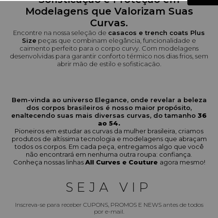
Modelagens que Valorizam Suas
Curvas.
Encontre na nossa seleção de
casacos e trench coats Plus
Size
peças que combinam elegância, funcionalidade e
caimento perfeito para o corpo curvy. Com modelagens
desenvolvidas para garantir conforto térmico nos dias frios, sem
abrir mão de estilo e sofisticação.
Escolha um
casaco ou trench coat Elegance All Curves
que
una conforto, proteção e informação de moda. Garanta seu look
de inverno com muito mais confiança e personalidade!
Bem-vinda ao universo Elegance, onde revelar a beleza
dos corpos brasileiros é nosso maior propósito,
enaltecendo suas mais diversas curvas, do tamanho
36
ao 54.
Pioneiros em estudar as curvas da mulher brasileira, criamos
produtos de altíssima tecnologia e modelagens que abraçam
todos os corpos. Em cada peça, entregamos algo que você
não encontrará em nenhuma outra roupa: confiança.
Conheça nossas linhas
All Curves e Couture
agora mesmo!
SEJA VIP
Inscreva-se para receber CUPONS, PROMOS E NEWS antes de todos
por e-mail.