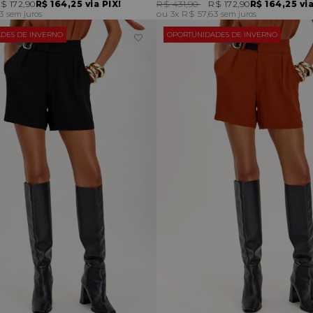
$ 172,90
R$ 164,25
via PIX!
R$ 431,90
R$ 172,90
R$ 164,25
via
63
3x
R$ 57,63
sem juros
sem juros
DES DE INVERNO
OPORTUNIDADES DE INVERNO