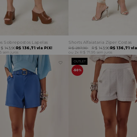
os Sobrepostos Lapelas
Shorts Alfaiataria Zíper Costas
$ 143,90
R$ 136,71
via PIX!
R$ 287,90
R$ 143,90
R$ 136,71
via
95
2x
R$ 71,95
sem juros
sem juros
OUTLET
50%