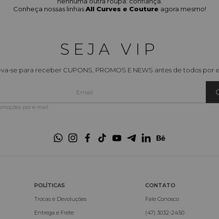
nenhuma outra roupa: confiança.
Conheça nossas linhas
All Curves e Couture
agora mesmo!
SEJA VIP
eva-se para receber CUPONS, PROMOS E NEWS antes de todos por e
romoções por e-mail
POLÍTICAS
CONTATO
Trocas e Devoluções
Fale Conosco
Entrega e Frete
(47) 3032-2450