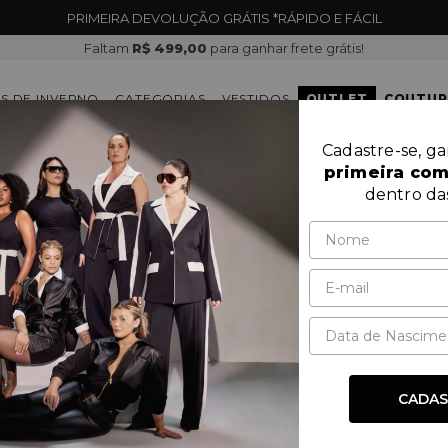
PRIMEIRA DEVOLUÇÃO GRÁTIS *RÁPIDO E FÁCIL
Faltam
R$ 499,00
para ganhar frete grátis!
S DE INVERNO
CATEGORIAS
VESTIDOS
OUTLET
COUTUR
Cadastre-se, g
primeira co
SHORTS
dentro da
MARCA
PRODUTOS
PREÇO
CADAS
OUTLET