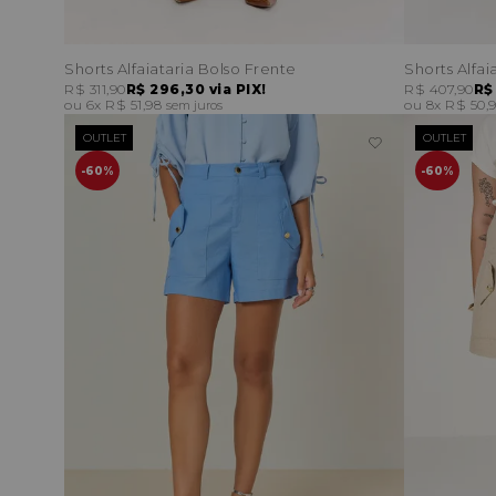
Shorts Alfaiataria Bolso Frente
Shorts Alfai
R$ 311,90
R$ 296,30
via PIX!
R$ 407,90
R$
6x
R$ 51,98
8x
R$ 50,
sem juros
OUTLET
OUTLET
60%
60%