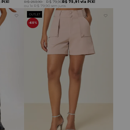
 PIX!
R$ 263,90
R$ 79,90
R$ 75,91
via PIX!
1x
R$ 79,90
sem juros
OUTLET
60%