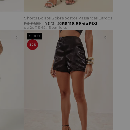
Shorts Bolsos Sobrepostos Passantes Largos
R$ 311,90
R$ 124,90
R$ 118,66
via PIX!
2x
R$ 62,45
sem juros
OUTLET
50%