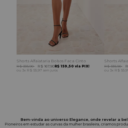
Shorts Alfaiataria Bolsos Faca Cinto
Shorts Alfai
R$ 335,90
R$ 167,90
R$ 159,50
via PIX!
R$ 335,90
R
3x
R$ 55,97
3x
R$ 55,
sem juros
Bem-vinda ao universo Elegance, onde revelar a bel
Pioneiros em estudar as curvas da mulher brasileira, criamos pr