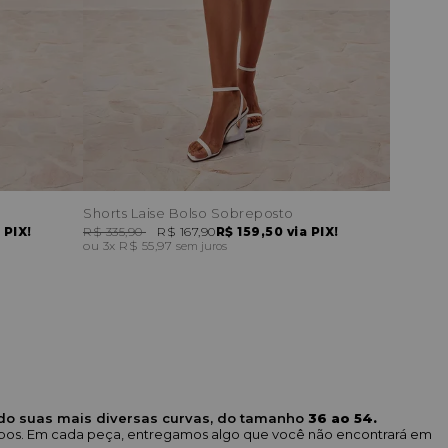
Shorts Laise Bolso Sobreposto
 PIX!
R$ 335,90
R$ 167,90
R$ 159,50
via PIX!
3x
R$ 55,97
sem juros
ndo suas mais diversas curvas, do tamanho
36 ao 54.
corpos. Em cada peça, entregamos algo que você não encontrará em