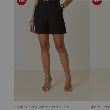
60%
60%
Shorts Bolsos Sobrepostos Cinto
Shorts Rend