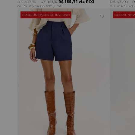
R$ 407,90
R$ 163,90
R$ 155,71
via PIX!
R$ 431,90
R
3x
R$ 54,63
3x
R$ 57,
sem juros
OPORTUNIDADES DE INVERNO
OPORTUNIDA