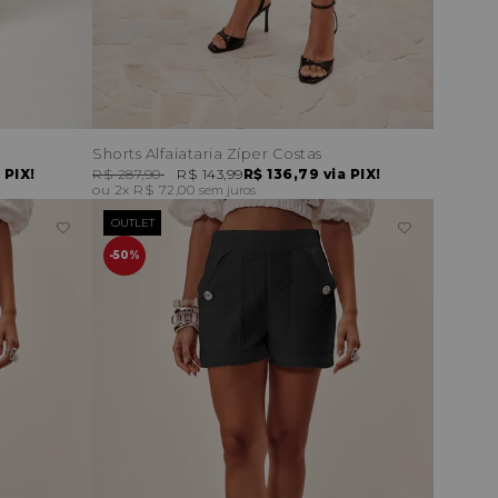
Shorts Alfaiataria Zíper Costas
 PIX!
R$ 287,90
R$ 143,99
R$ 136,79
via PIX!
2x
R$ 72,00
sem juros
OUTLET
50%