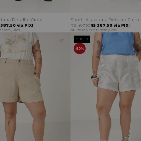
ataria Detalhe Cinto
Shorts Alfaiataria Detalhe Cinto
 387,50
via PIX!
R$ 407,90
R$ 387,50
via PIX!
99
8x
R$ 50,99
sem juros
sem juros
OUTLET
50%