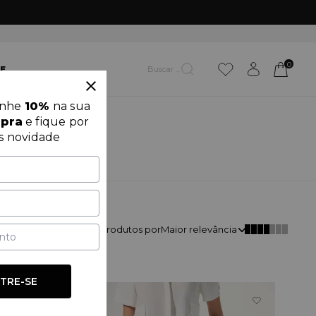
0
E
anhe
10%
na sua
mpra
e fique por
s novidade
Classificar
45
produtos por
Maior relevância
TRE-SE
OUTLET