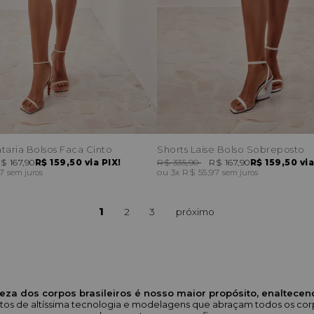
ataria Bolsos Faca Cinto
Shorts Laise Bolso Sobreposto
$ 167,90
R$ 159,50
via PIX!
R$ 335,90
R$ 167,90
R$ 159,50
via
97
3x
R$ 55,97
sem juros
sem juros
1
2
3
eza dos corpos brasileiros é nosso maior propósito, enaltece
odutos de altíssima tecnologia e modelagens que abraçam todos os 