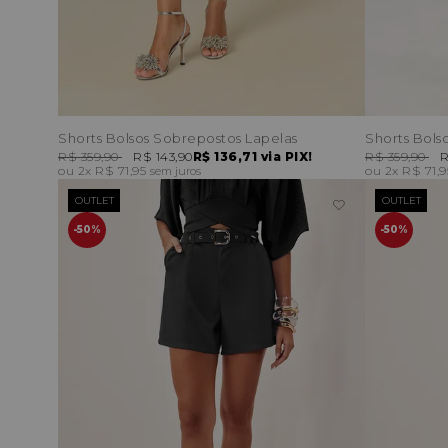
Shorts Bolsos Sobrepostos Lapelas
Shorts Bols
R$ 359,90
R$ 143,90
R$ 136,71
via PIX!
R$ 359,90
R
2x
R$ 71,95
2x
R$ 71,
sem juros
OUTLET
OUTLET
50%
50%